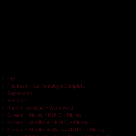
La Bambola Assassina
La Casa delle Bambole – Ghostland
La Casa Nera
Lake Bodom
Leatherface
Let Her Out
Midnight Factory
News
Non Aprite Quella Porta
Non Aprite Quella Porta – Parte 2
PET
Phantasm – La Pentalogia Completa
Regression
Revenge
Road of the dead – Wyrmwood
Scream – Blu-ray 4K UHD + Blu-ray
Scream – Steelbook 4K UHD + Blu-ray
Scream – Steelbook Blu-ray 4K UHD + Blu-ray