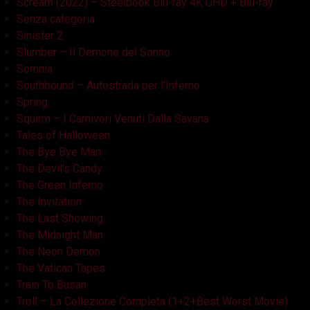
Scream (2022) – Steelbook Blu-ray 4K UHD + Blu-ray
Senza categoria
Sinister 2
Slumber – Il Demone del Sonno
Somnia
Southbound – Autostrada per l'Inferno
Spring
Squirm – I Carnivori Venuti Dalla Savana
Tales of Halloween
The Bye Bye Man
The Devil's Candy
The Green Inferno
The Invitation
The Last Showing
The Midnight Man
The Neon Demon
The Vatican Tapes
Train To Busan
Troll – La Collezione Completa (1+2+Best Worst Movie)