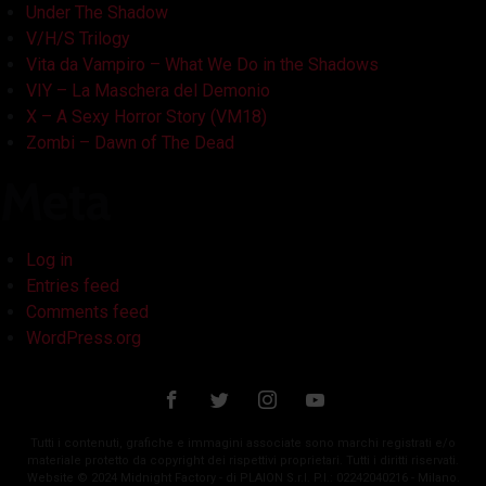
Under The Shadow
V/H/S Trilogy
Vita da Vampiro – What We Do in the Shadows
VIY – La Maschera del Demonio
X – A Sexy Horror Story (VM18)
Zombi – Dawn of The Dead
Meta
Log in
Entries feed
Comments feed
WordPress.org
Tutti i contenuti, grafiche e immagini associate sono marchi registrati e/o
materiale protetto da copyright dei rispettivi proprietari. Tutti i diritti riservati.
Website © 2024 Midnight Factory - di PLAION S.r.l. P.I.: 02242040216 - Milano.