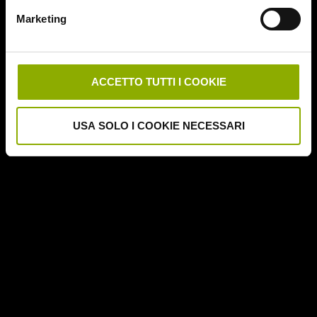
Downrange
Marketing
Escape Room
German Angst
Ghost Stories
Grosso Guaio a Chinatown
ACCETTO TUTTI I COOKIE
Halloween Night
Hereditary – Le Radici del Male
USA SOLO I COOKIE NECESSARI
Hole – L'Abisso
Holidays
Honeymoon
Il Passo del Diavolo – Devil's Pass
Il Ritorno dei Morti Viventi
Il Sangue di Cristo
Il Tunnel dell'Orrore – The Funhouse
Inside – À l'interieur
It Follows
Jukai – La Foresta dei Suicidi
Kristy
L'Armata delle Tenebre