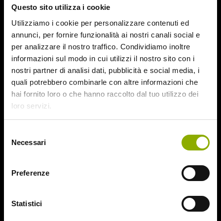
Questo sito utilizza i cookie
August 2015
July 2015
Utilizziamo i cookie per personalizzare contenuti ed
June 2015
annunci, per fornire funzionalità ai nostri canali social e
per analizzare il nostro traffico. Condividiamo inoltre
Categories
informazioni sul modo in cui utilizzi il nostro sito con i
nostri partner di analisi dati, pubblicità e social media, i
quali potrebbero combinarle con altre informazioni che
31
hai fornito loro o che hanno raccolto dal tuo utilizzo dei
78/52
loro servizi.
Amer / Lacrime di Sangue
Antisocial 1-2
Babadook
Selezione
Necessari
Bedevil – Non Installarla
del
Carrie – Lo Sguardo di Satana
consenso
Website © 2020 Midnight Factory.
Cofanetto Halloween
Preferenze
Contracted – Phase 1 + Phase 2
Dead Snow Collection
Deathgasm
Statistici
Deserto rosso sangue