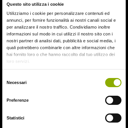
Questo sito utilizza i cookie
August 2015
July 2015
Utilizziamo i cookie per personalizzare contenuti ed
June 2015
annunci, per fornire funzionalità ai nostri canali social e
per analizzare il nostro traffico. Condividiamo inoltre
Categories
informazioni sul modo in cui utilizzi il nostro sito con i
nostri partner di analisi dati, pubblicità e social media, i
quali potrebbero combinarle con altre informazioni che
31
hai fornito loro o che hanno raccolto dal tuo utilizzo dei
78/52
loro servizi.
Amer / Lacrime di Sangue
Antisocial 1-2
Babadook
Selezione
Necessari
Bedevil – Non Installarla
del
Carrie – Lo Sguardo di Satana
consenso
Website © 2020 Midnight Factory.
Cofanetto Halloween
Preferenze
Contracted – Phase 1 + Phase 2
Dead Snow Collection
Deathgasm
Statistici
Deserto rosso sangue