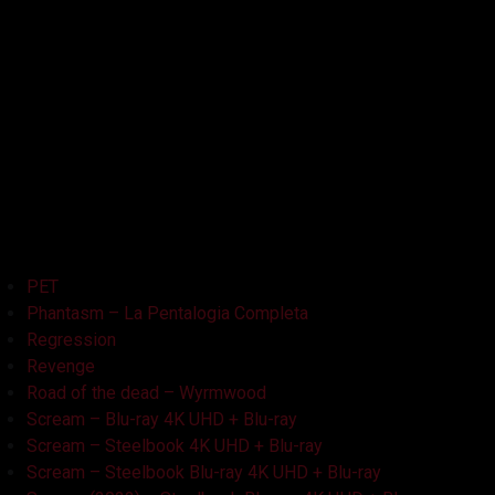
La Bambola Assassina
La Casa delle Bambole – Ghostland
La Casa Nera
Lake Bodom
Leatherface
Let Her Out
Midnight Factory
News
Non Aprite Quella Porta
Non Aprite Quella Porta – Parte 2
PET
Phantasm – La Pentalogia Completa
Regression
Revenge
Road of the dead – Wyrmwood
Scream – Blu-ray 4K UHD + Blu-ray
Scream – Steelbook 4K UHD + Blu-ray
Scream – Steelbook Blu-ray 4K UHD + Blu-ray