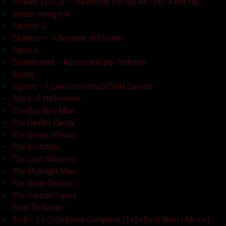
Scream (2022) – Steelbook Blu-ray 4K UHD + Blu-ray
Senza categoria
Sinister 2
Slumber – Il Demone del Sonno
Somnia
Southbound – Autostrada per l'Inferno
Spring
Squirm – I Carnivori Venuti Dalla Savana
Tales of Halloween
The Bye Bye Man
The Devil's Candy
The Green Inferno
The Invitation
The Last Showing
The Midnight Man
The Neon Demon
The Vatican Tapes
Train To Busan
Troll – La Collezione Completa (1+2+Best Worst Movie)