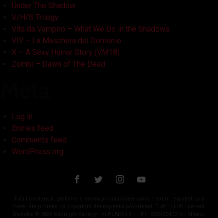
Under The Shadow
V/H/S Trilogy
Vita da Vampiro – What We Do in the Shadows
VIY – La Maschera del Demonio
X – A Sexy Horror Story (VM18)
Zombi – Dawn of The Dead
Meta
Log in
Entries feed
Comments feed
WordPress.org
Tutti i contenuti, grafiche e immagini associate sono marchi registrati e/o
materiale protetto da copyright dei rispettivi proprietari. Tutti i diritti riservati.
Website © 2024 Midnight Factory - di PLAION S.r.l. P.I.: 02242040216 - Milano.