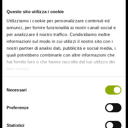
October 2015
Questo sito utilizza i cookie
September 2015
August 2015
Utilizziamo i cookie per personalizzare contenuti ed
July 2015
annunci, per fornire funzionalità ai nostri canali social e
June 2015
per analizzare il nostro traffico. Condividiamo inoltre
informazioni sul modo in cui utilizzi il nostro sito con i
Categories
nostri partner di analisi dati, pubblicità e social media, i
quali potrebbero combinarle con altre informazioni che
hai fornito loro o che hanno raccolto dal tuo utilizzo dei
31
loro servizi.
78/52
Amer / Lacrime di Sangue
Selezione
Antisocial 1-2
Necessari
del
Babadook
consenso
Bedevil – Non Installarla
Carrie – Lo Sguardo di Satana
Preferenze
Website © 2020 Midnight Factory.
Cofanetto Halloween
Contracted – Phase 1 + Phase 2
Statistici
Dead Snow Collection