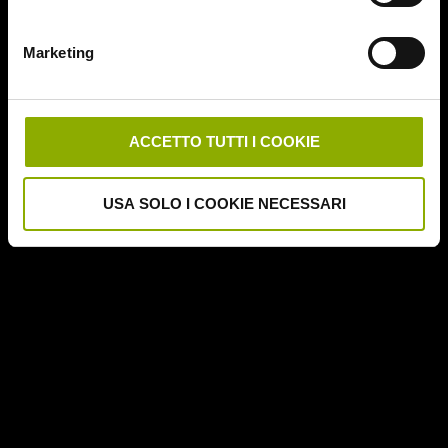
Deathgasm
Deserto rosso sangue
Marketing
Downrange
Escape Room
German Angst
Ghost Stories
ACCETTO TUTTI I COOKIE
Grosso Guaio a Chinatown
Halloween Night
USA SOLO I COOKIE NECESSARI
Hereditary – Le Radici del Male
Hole – L'Abisso
Holidays
Honeymoon
Il Passo del Diavolo – Devil's Pass
Il Ritorno dei Morti Viventi
Il Sangue di Cristo
Il Tunnel dell'Orrore – The Funhouse
Inside – À l'interieur
It Follows
Jukai – La Foresta dei Suicidi