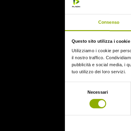
June 2015
Categories
Consenso
31
Questo sito utilizza i cookie
78/52
Amer / Lacrime di Sangue
Utilizziamo i cookie per perso
Antisocial 1-2
il nostro traffico. Condividiamo
Babadook
pubblicità e social media, i q
Bedevil – Non Installarla
tuo utilizzo dei loro servizi.
Carrie – Lo Sguardo di Satana
Cofanetto Halloween
Selezione
Contracted – Phase 1 + Phase 2
Necessari
del
Dead Snow Collection
consenso
Deathgasm
Deserto rosso sangue
Downrange
Escape Room