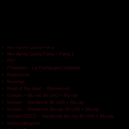
La Casa Nera
Lake Bodom
Leatherface
Let Her Out
Midnight Factory
News
Non Aprite Quella Porta
Non Aprite Quella Porta – Parte 2
PET
Phantasm – La Pentalogia Completa
Regression
Revenge
Road of the dead – Wyrmwood
Scream – Blu-ray 4K UHD + Blu-ray
Scream – Steelbook 4K UHD + Blu-ray
Scream – Steelbook Blu-ray 4K UHD + Blu-ray
Scream (2022) – Steelbook Blu-ray 4K UHD + Blu-ray
Senza categoria