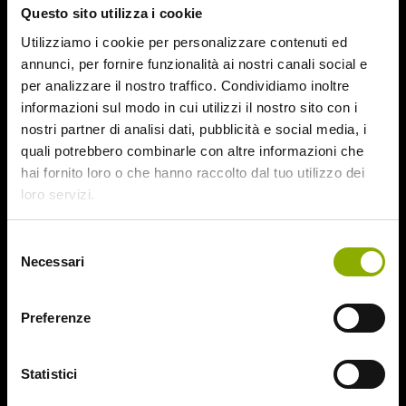
Questo sito utilizza i cookie
August 2015
July 2015
Utilizziamo i cookie per personalizzare contenuti ed
June 2015
annunci, per fornire funzionalità ai nostri canali social e
per analizzare il nostro traffico. Condividiamo inoltre
Categories
informazioni sul modo in cui utilizzi il nostro sito con i
nostri partner di analisi dati, pubblicità e social media, i
quali potrebbero combinarle con altre informazioni che
31
hai fornito loro o che hanno raccolto dal tuo utilizzo dei
78/52
loro servizi.
Amer / Lacrime di Sangue
Antisocial 1-2
Babadook
Selezione
Necessari
Bedevil – Non Installarla
del
Carrie – Lo Sguardo di Satana
consenso
Website © 2020 Midnight Factory.
Cofanetto Halloween
Preferenze
Contracted – Phase 1 + Phase 2
Dead Snow Collection
Deathgasm
Statistici
Deserto rosso sangue