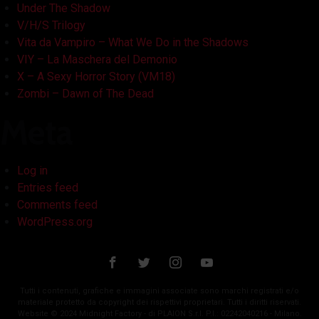
Under The Shadow
V/H/S Trilogy
Vita da Vampiro – What We Do in the Shadows
VIY – La Maschera del Demonio
X – A Sexy Horror Story (VM18)
Zombi – Dawn of The Dead
Meta
Log in
Entries feed
Comments feed
WordPress.org
Tutti i contenuti, grafiche e immagini associate sono marchi registrati e/o
materiale protetto da copyright dei rispettivi proprietari. Tutti i diritti riservati.
Website © 2024 Midnight Factory - di PLAION S.r.l. P.I.: 02242040216 - Milano.