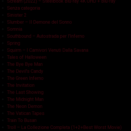
Scream (2022) – Steelbook Blu-ray 4K UHD + Blu-ray
Senza categoria
Sinister 2
Slumber – Il Demone del Sonno
Somnia
Southbound – Autostrada per l'Inferno
Spring
Squirm – I Carnivori Venuti Dalla Savana
Tales of Halloween
The Bye Bye Man
The Devil's Candy
The Green Inferno
The Invitation
The Last Showing
The Midnight Man
The Neon Demon
The Vatican Tapes
Train To Busan
Troll – La Collezione Completa (1+2+Best Worst Movie)