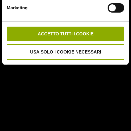
Downrange
Marketing
Escape Room
German Angst
Ghost Stories
Grosso Guaio a Chinatown
ACCETTO TUTTI I COOKIE
Halloween Night
Hereditary – Le Radici del Male
USA SOLO I COOKIE NECESSARI
Hole – L'Abisso
Holidays
Honeymoon
Il Passo del Diavolo – Devil's Pass
Il Ritorno dei Morti Viventi
Il Sangue di Cristo
Il Tunnel dell'Orrore – The Funhouse
Inside – À l'interieur
It Follows
Jukai – La Foresta dei Suicidi
Kristy
L'Armata delle Tenebre