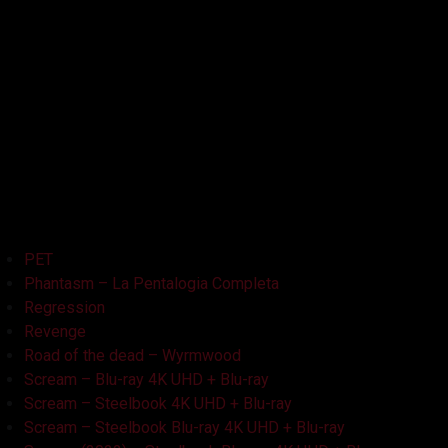
La Bambola Assassina
La Casa delle Bambole – Ghostland
La Casa Nera
Lake Bodom
Leatherface
Let Her Out
Midnight Factory
News
Non Aprite Quella Porta
Non Aprite Quella Porta – Parte 2
PET
Phantasm – La Pentalogia Completa
Regression
Revenge
Road of the dead – Wyrmwood
Scream – Blu-ray 4K UHD + Blu-ray
Scream – Steelbook 4K UHD + Blu-ray
Scream – Steelbook Blu-ray 4K UHD + Blu-ray