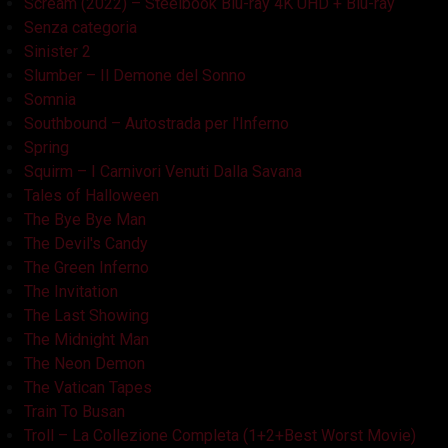
Scream (2022) – Steelbook Blu-ray 4K UHD + Blu-ray
Senza categoria
Sinister 2
Slumber – Il Demone del Sonno
Somnia
Southbound – Autostrada per l'Inferno
Spring
Squirm – I Carnivori Venuti Dalla Savana
Tales of Halloween
The Bye Bye Man
The Devil's Candy
The Green Inferno
The Invitation
The Last Showing
The Midnight Man
The Neon Demon
The Vatican Tapes
Train To Busan
Troll – La Collezione Completa (1+2+Best Worst Movie)