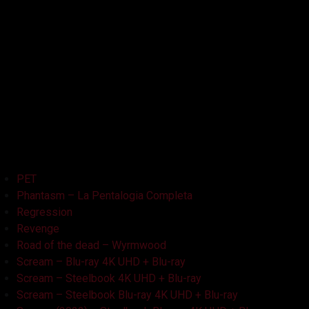
La Bambola Assassina
La Casa delle Bambole – Ghostland
La Casa Nera
Lake Bodom
Leatherface
Let Her Out
Midnight Factory
News
Non Aprite Quella Porta
Non Aprite Quella Porta – Parte 2
PET
Phantasm – La Pentalogia Completa
Regression
Revenge
Road of the dead – Wyrmwood
Scream – Blu-ray 4K UHD + Blu-ray
Scream – Steelbook 4K UHD + Blu-ray
Scream – Steelbook Blu-ray 4K UHD + Blu-ray