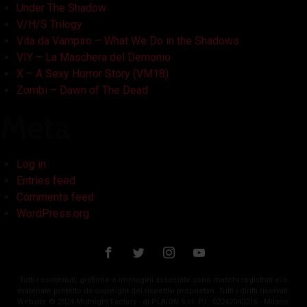
Under The Shadow
V/H/S Trilogy
Vita da Vampiro – What We Do in the Shadows
VIY – La Maschera del Demonio
X – A Sexy Horror Story (VM18)
Zombi – Dawn of The Dead
Meta
Log in
Entries feed
Comments feed
WordPress.org
Tutti i contenuti, grafiche e immagini associate sono marchi registrati e/o
materiale protetto da copyright dei rispettivi proprietari. Tutti i diritti riservati.
Website © 2024 Midnight Factory - di PLAION S.r.l. P.I.: 02242040216 - Milano.