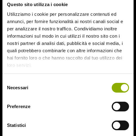
Questo sito utilizza i cookie
August 2015
July 2015
Utilizziamo i cookie per personalizzare contenuti ed
June 2015
annunci, per fornire funzionalità ai nostri canali social e
per analizzare il nostro traffico. Condividiamo inoltre
Categories
informazioni sul modo in cui utilizzi il nostro sito con i
nostri partner di analisi dati, pubblicità e social media, i
quali potrebbero combinarle con altre informazioni che
31
hai fornito loro o che hanno raccolto dal tuo utilizzo dei
78/52
loro servizi.
Amer / Lacrime di Sangue
Antisocial 1-2
Babadook
Selezione
Necessari
Bedevil – Non Installarla
del
Carrie – Lo Sguardo di Satana
consenso
Website © 2020 Midnight Factory.
Cofanetto Halloween
Preferenze
Contracted – Phase 1 + Phase 2
Dead Snow Collection
Deathgasm
Statistici
Deserto rosso sangue