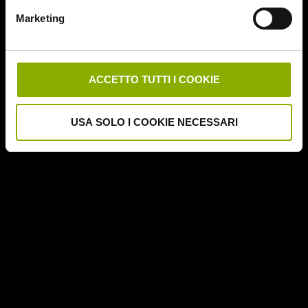
Downrange
Marketing
Escape Room
German Angst
Ghost Stories
Grosso Guaio a Chinatown
ACCETTO TUTTI I COOKIE
Halloween Night
Hereditary – Le Radici del Male
USA SOLO I COOKIE NECESSARI
Hole – L'Abisso
Holidays
Honeymoon
Il Passo del Diavolo – Devil's Pass
Il Ritorno dei Morti Viventi
Il Sangue di Cristo
Il Tunnel dell'Orrore – The Funhouse
Inside – À l'interieur
It Follows
Jukai – La Foresta dei Suicidi
Kristy
L'Armata delle Tenebre