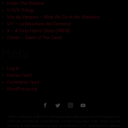
Under The Shadow
V/H/S Trilogy
Vita da Vampiro – What We Do in the Shadows
VIY – La Maschera del Demonio
X – A Sexy Horror Story (VM18)
Zombi – Dawn of The Dead
Meta
Log in
Entries feed
Comments feed
WordPress.org
Tutti i contenuti, grafiche e immagini associate sono marchi registrati e/o
materiale protetto da copyright dei rispettivi proprietari. Tutti i diritti riservati.
Website © 2024 Midnight Factory - di PLAION S.r.l. P.I.: 02242040216 - Milano.