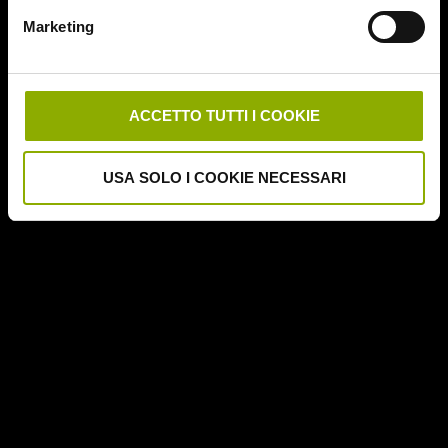
Downrange
Marketing
Escape Room
German Angst
Ghost Stories
Grosso Guaio a Chinatown
ACCETTO TUTTI I COOKIE
Halloween Night
Hereditary – Le Radici del Male
USA SOLO I COOKIE NECESSARI
Hole – L'Abisso
Holidays
Honeymoon
Il Passo del Diavolo – Devil's Pass
Il Ritorno dei Morti Viventi
Il Sangue di Cristo
Il Tunnel dell'Orrore – The Funhouse
Inside – À l'interieur
It Follows
Jukai – La Foresta dei Suicidi
Kristy
L'Armata delle Tenebre