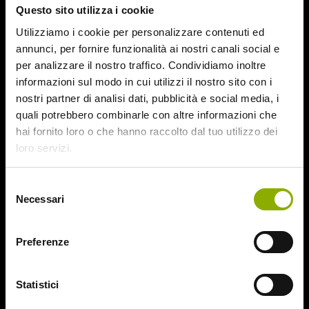
Questo sito utilizza i cookie
August 2015
July 2015
Utilizziamo i cookie per personalizzare contenuti ed
June 2015
annunci, per fornire funzionalità ai nostri canali social e
per analizzare il nostro traffico. Condividiamo inoltre
Categories
informazioni sul modo in cui utilizzi il nostro sito con i
nostri partner di analisi dati, pubblicità e social media, i
quali potrebbero combinarle con altre informazioni che
31
hai fornito loro o che hanno raccolto dal tuo utilizzo dei
78/52
loro servizi.
Amer / Lacrime di Sangue
Antisocial 1-2
Babadook
Selezione
Necessari
Bedevil – Non Installarla
del
Carrie – Lo Sguardo di Satana
consenso
Website © 2020 Midnight Factory.
Cofanetto Halloween
Preferenze
Contracted – Phase 1 + Phase 2
Dead Snow Collection
Deathgasm
Statistici
Deserto rosso sangue