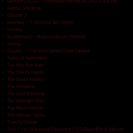
Scream (2022) – Steelbook Blu-ray 4K UHD + Blu-ray
Senza categoria
Sinister 2
Slumber – Il Demone del Sonno
Somnia
Southbound – Autostrada per l'Inferno
Spring
Squirm – I Carnivori Venuti Dalla Savana
Tales of Halloween
The Bye Bye Man
The Devil's Candy
The Green Inferno
The Invitation
The Last Showing
The Midnight Man
The Neon Demon
The Vatican Tapes
Train To Busan
Troll – La Collezione Completa (1+2+Best Worst Movie)