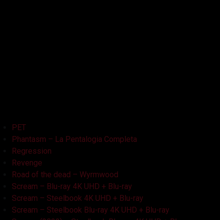
La Bambola Assassina
La Casa delle Bambole – Ghostland
La Casa Nera
Lake Bodom
Leatherface
Let Her Out
Midnight Factory
News
Non Aprite Quella Porta
Non Aprite Quella Porta – Parte 2
PET
Phantasm – La Pentalogia Completa
Regression
Revenge
Road of the dead – Wyrmwood
Scream – Blu-ray 4K UHD + Blu-ray
Scream – Steelbook 4K UHD + Blu-ray
Scream – Steelbook Blu-ray 4K UHD + Blu-ray