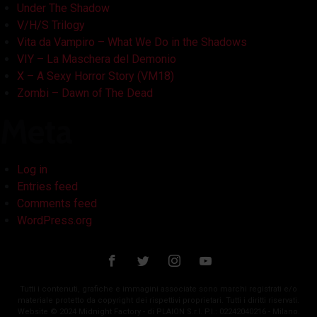
Under The Shadow
V/H/S Trilogy
Vita da Vampiro – What We Do in the Shadows
VIY – La Maschera del Demonio
X – A Sexy Horror Story (VM18)
Zombi – Dawn of The Dead
Meta
Log in
Entries feed
Comments feed
WordPress.org
Tutti i contenuti, grafiche e immagini associate sono marchi registrati e/o
materiale protetto da copyright dei rispettivi proprietari. Tutti i diritti riservati.
Website © 2024 Midnight Factory - di PLAION S.r.l. P.I.: 02242040216 - Milano.