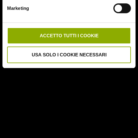
Downrange
Marketing
Escape Room
German Angst
Ghost Stories
Grosso Guaio a Chinatown
ACCETTO TUTTI I COOKIE
Halloween Night
Hereditary – Le Radici del Male
USA SOLO I COOKIE NECESSARI
Hole – L'Abisso
Holidays
Honeymoon
Il Passo del Diavolo – Devil's Pass
Il Ritorno dei Morti Viventi
Il Sangue di Cristo
Il Tunnel dell'Orrore – The Funhouse
Inside – À l'interieur
It Follows
Jukai – La Foresta dei Suicidi
Kristy
L'Armata delle Tenebre