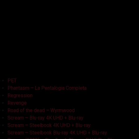
La Bambola Assassina
La Casa delle Bambole – Ghostland
La Casa Nera
Lake Bodom
Leatherface
Let Her Out
Midnight Factory
News
Non Aprite Quella Porta
Non Aprite Quella Porta – Parte 2
PET
Phantasm – La Pentalogia Completa
Regression
Revenge
Road of the dead – Wyrmwood
Scream – Blu-ray 4K UHD + Blu-ray
Scream – Steelbook 4K UHD + Blu-ray
Scream – Steelbook Blu-ray 4K UHD + Blu-ray