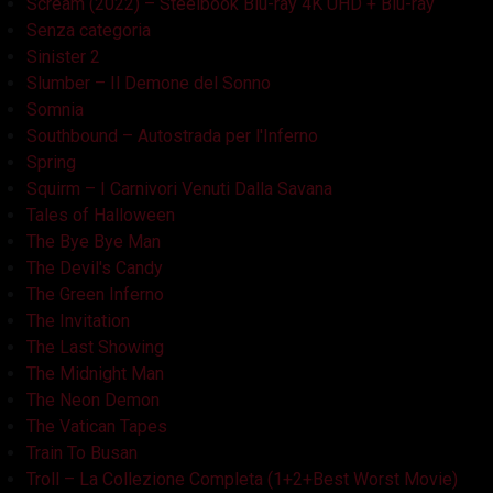
Scream (2022) – Steelbook Blu-ray 4K UHD + Blu-ray
Senza categoria
Sinister 2
Slumber – Il Demone del Sonno
Somnia
Southbound – Autostrada per l'Inferno
Spring
Squirm – I Carnivori Venuti Dalla Savana
Tales of Halloween
The Bye Bye Man
The Devil's Candy
The Green Inferno
The Invitation
The Last Showing
The Midnight Man
The Neon Demon
The Vatican Tapes
Train To Busan
Troll – La Collezione Completa (1+2+Best Worst Movie)