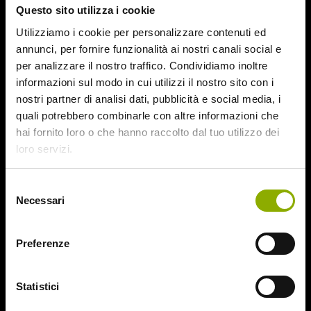
Questo sito utilizza i cookie
August 2015
July 2015
Utilizziamo i cookie per personalizzare contenuti ed
June 2015
annunci, per fornire funzionalità ai nostri canali social e
per analizzare il nostro traffico. Condividiamo inoltre
Categories
informazioni sul modo in cui utilizzi il nostro sito con i
nostri partner di analisi dati, pubblicità e social media, i
quali potrebbero combinarle con altre informazioni che
31
hai fornito loro o che hanno raccolto dal tuo utilizzo dei
78/52
loro servizi.
Amer / Lacrime di Sangue
Antisocial 1-2
Babadook
Selezione
Necessari
Bedevil – Non Installarla
del
Carrie – Lo Sguardo di Satana
consenso
Website © 2020 Midnight Factory.
Cofanetto Halloween
Preferenze
Contracted – Phase 1 + Phase 2
Dead Snow Collection
Deathgasm
Statistici
Deserto rosso sangue