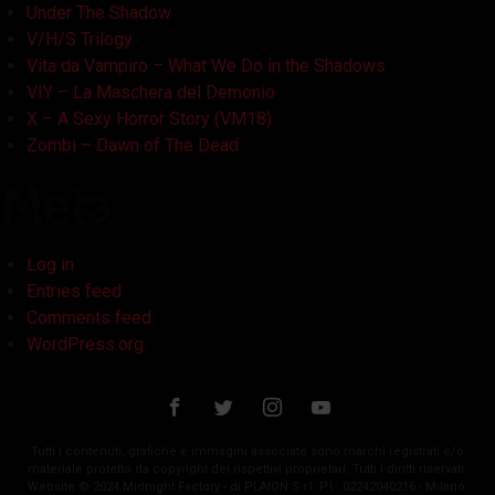
Under The Shadow
V/H/S Trilogy
Vita da Vampiro – What We Do in the Shadows
VIY – La Maschera del Demonio
X – A Sexy Horror Story (VM18)
Zombi – Dawn of The Dead
Meta
Log in
Entries feed
Comments feed
WordPress.org
Tutti i contenuti, grafiche e immagini associate sono marchi registrati e/o
materiale protetto da copyright dei rispettivi proprietari. Tutti i diritti riservati.
Website © 2024 Midnight Factory - di PLAION S.r.l. P.I.: 02242040216 - Milano.