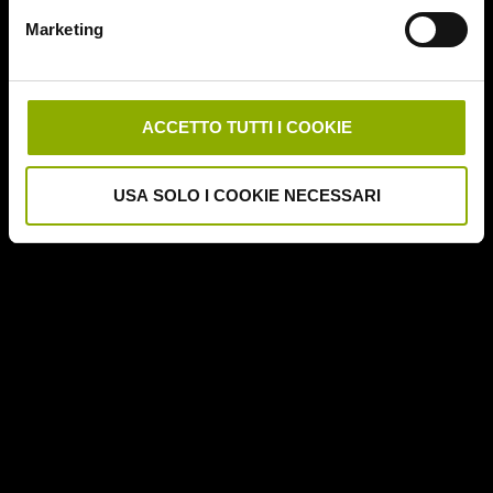
Downrange
Marketing
Escape Room
German Angst
Ghost Stories
Grosso Guaio a Chinatown
ACCETTO TUTTI I COOKIE
Halloween Night
Hereditary – Le Radici del Male
USA SOLO I COOKIE NECESSARI
Hole – L'Abisso
Holidays
Honeymoon
Il Passo del Diavolo – Devil's Pass
Il Ritorno dei Morti Viventi
Il Sangue di Cristo
Il Tunnel dell'Orrore – The Funhouse
Inside – À l'interieur
It Follows
Jukai – La Foresta dei Suicidi
Kristy
L'Armata delle Tenebre