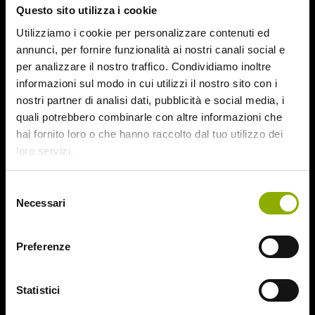
Questo sito utilizza i cookie
August 2015
July 2015
Utilizziamo i cookie per personalizzare contenuti ed
June 2015
annunci, per fornire funzionalità ai nostri canali social e
per analizzare il nostro traffico. Condividiamo inoltre
Categories
informazioni sul modo in cui utilizzi il nostro sito con i
nostri partner di analisi dati, pubblicità e social media, i
quali potrebbero combinarle con altre informazioni che
31
hai fornito loro o che hanno raccolto dal tuo utilizzo dei
78/52
loro servizi.
Amer / Lacrime di Sangue
Antisocial 1-2
Babadook
Selezione
Necessari
Bedevil – Non Installarla
del
Carrie – Lo Sguardo di Satana
consenso
Website © 2020 Midnight Factory.
Cofanetto Halloween
Preferenze
Contracted – Phase 1 + Phase 2
Dead Snow Collection
Deathgasm
Statistici
Deserto rosso sangue