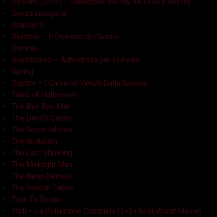
Scream (2022) – Steelbook Blu-ray 4K UHD + Blu-ray
Senza categoria
Sinister 2
Slumber – Il Demone del Sonno
Somnia
Southbound – Autostrada per l'Inferno
Spring
Squirm – I Carnivori Venuti Dalla Savana
Tales of Halloween
The Bye Bye Man
The Devil's Candy
The Green Inferno
The Invitation
The Last Showing
The Midnight Man
The Neon Demon
The Vatican Tapes
Train To Busan
Troll – La Collezione Completa (1+2+Best Worst Movie)