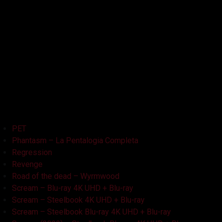
La Bambola Assassina
La Casa delle Bambole – Ghostland
La Casa Nera
Lake Bodom
Leatherface
Let Her Out
Midnight Factory
News
Non Aprite Quella Porta
Non Aprite Quella Porta – Parte 2
PET
Phantasm – La Pentalogia Completa
Regression
Revenge
Road of the dead – Wyrmwood
Scream – Blu-ray 4K UHD + Blu-ray
Scream – Steelbook 4K UHD + Blu-ray
Scream – Steelbook Blu-ray 4K UHD + Blu-ray