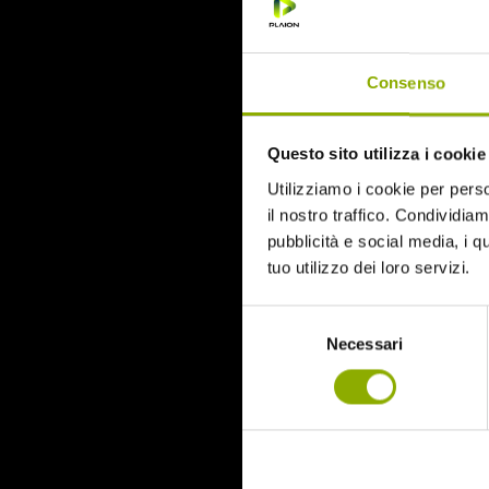
June 2015
Categories
Consenso
31
Questo sito utilizza i cookie
78/52
Amer / Lacrime di Sangue
Utilizziamo i cookie per perso
Antisocial 1-2
il nostro traffico. Condividiamo
Babadook
pubblicità e social media, i q
Bedevil – Non Installarla
tuo utilizzo dei loro servizi.
Carrie – Lo Sguardo di Satana
Cofanetto Halloween
Selezione
Contracted – Phase 1 + Phase 2
Necessari
del
Dead Snow Collection
consenso
Deathgasm
Deserto rosso sangue
Downrange
Escape Room