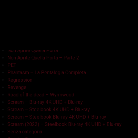
La Casa Nera
Lake Bodom
Leatherface
Let Her Out
Midnight Factory
News
Non Aprite Quella Porta
Non Aprite Quella Porta – Parte 2
PET
Phantasm – La Pentalogia Completa
Regression
Revenge
Road of the dead – Wyrmwood
Scream – Blu-ray 4K UHD + Blu-ray
Scream – Steelbook 4K UHD + Blu-ray
Scream – Steelbook Blu-ray 4K UHD + Blu-ray
Scream (2022) – Steelbook Blu-ray 4K UHD + Blu-ray
Senza categoria