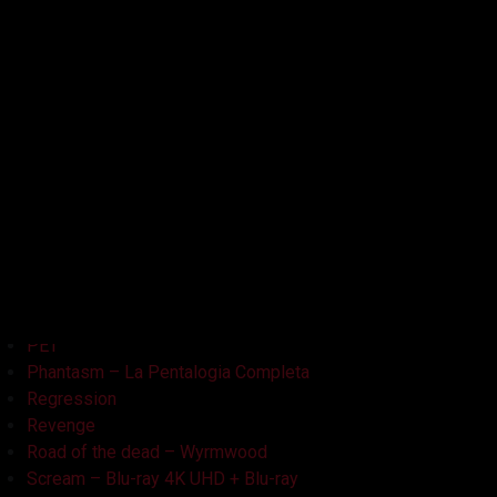
Kristy
L'Armata delle Tenebre
La Bambola Assassina
La Casa delle Bambole – Ghostland
La Casa Nera
Lake Bodom
Leatherface
Let Her Out
Midnight Factory
News
Non Aprite Quella Porta
Non Aprite Quella Porta – Parte 2
PET
Phantasm – La Pentalogia Completa
Regression
Revenge
Road of the dead – Wyrmwood
Scream – Blu-ray 4K UHD + Blu-ray