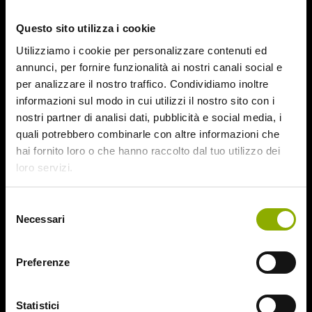
October 2015
Questo sito utilizza i cookie
September 2015
August 2015
Utilizziamo i cookie per personalizzare contenuti ed
July 2015
annunci, per fornire funzionalità ai nostri canali social e
June 2015
per analizzare il nostro traffico. Condividiamo inoltre
informazioni sul modo in cui utilizzi il nostro sito con i
Categories
nostri partner di analisi dati, pubblicità e social media, i
quali potrebbero combinarle con altre informazioni che
hai fornito loro o che hanno raccolto dal tuo utilizzo dei
31
loro servizi.
78/52
Amer / Lacrime di Sangue
Selezione
Antisocial 1-2
Necessari
del
Babadook
consenso
Bedevil – Non Installarla
Carrie – Lo Sguardo di Satana
Preferenze
Website © 2020 Midnight Factory.
Cofanetto Halloween
Contracted – Phase 1 + Phase 2
Statistici
Dead Snow Collection