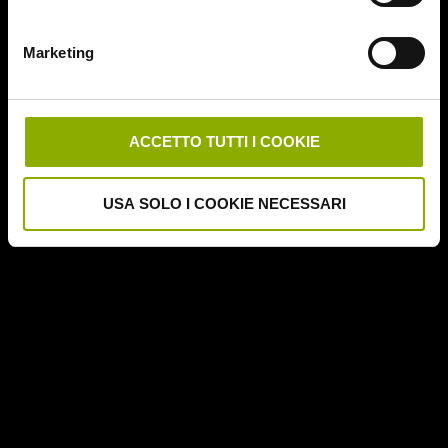
Deathgasm
Deserto rosso sangue
Marketing
Downrange
Escape Room
German Angst
Ghost Stories
ACCETTO TUTTI I COOKIE
Grosso Guaio a Chinatown
Halloween Night
USA SOLO I COOKIE NECESSARI
Hereditary – Le Radici del Male
Hole – L'Abisso
Holidays
Honeymoon
Il Passo del Diavolo – Devil's Pass
Il Ritorno dei Morti Viventi
Il Sangue di Cristo
Il Tunnel dell'Orrore – The Funhouse
Inside – À l'interieur
It Follows
Jukai – La Foresta dei Suicidi