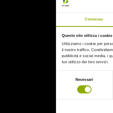
June 2015
Categories
Consenso
31
Questo sito utilizza i cookie
78/52
Amer / Lacrime di Sangue
Utilizziamo i cookie per perso
Antisocial 1-2
il nostro traffico. Condividiamo
Babadook
pubblicità e social media, i q
Bedevil – Non Installarla
tuo utilizzo dei loro servizi.
Carrie – Lo Sguardo di Satana
Cofanetto Halloween
Selezione
Contracted – Phase 1 + Phase 2
Necessari
del
Dead Snow Collection
consenso
Deathgasm
Deserto rosso sangue
Downrange
Escape Room