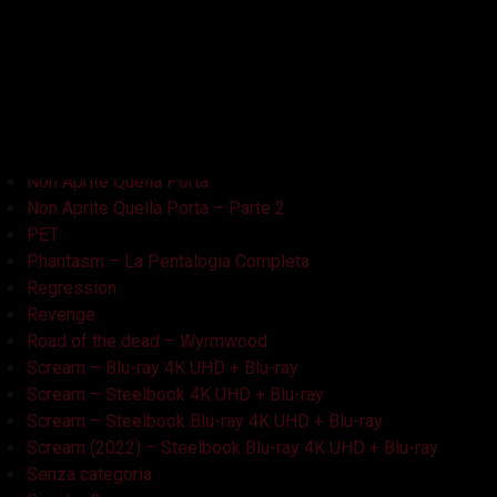
La Casa Nera
Lake Bodom
Leatherface
Let Her Out
Midnight Factory
News
Non Aprite Quella Porta
Non Aprite Quella Porta – Parte 2
PET
Phantasm – La Pentalogia Completa
Regression
Revenge
Road of the dead – Wyrmwood
Scream – Blu-ray 4K UHD + Blu-ray
Scream – Steelbook 4K UHD + Blu-ray
Scream – Steelbook Blu-ray 4K UHD + Blu-ray
Scream (2022) – Steelbook Blu-ray 4K UHD + Blu-ray
Senza categoria