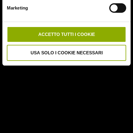
Downrange
Marketing
Escape Room
German Angst
Ghost Stories
Grosso Guaio a Chinatown
ACCETTO TUTTI I COOKIE
Halloween Night
Hereditary – Le Radici del Male
USA SOLO I COOKIE NECESSARI
Hole – L'Abisso
Holidays
Honeymoon
Il Passo del Diavolo – Devil's Pass
Il Ritorno dei Morti Viventi
Il Sangue di Cristo
Il Tunnel dell'Orrore – The Funhouse
Inside – À l'interieur
It Follows
Jukai – La Foresta dei Suicidi
Kristy
L'Armata delle Tenebre