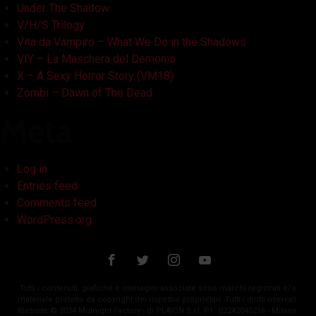
Under The Shadow
V/H/S Trilogy
Vita da Vampiro – What We Do in the Shadows
VIY – La Maschera del Demonio
X – A Sexy Horror Story (VM18)
Zombi – Dawn of The Dead
Meta
Log in
Entries feed
Comments feed
WordPress.org
Tutti i contenuti, grafiche e immagini associate sono marchi registrati e/o
materiale protetto da copyright dei rispettivi proprietari. Tutti i diritti riservati.
Website © 2024 Midnight Factory - di PLAION S.r.l. P.I.: 02242040216 - Milano.