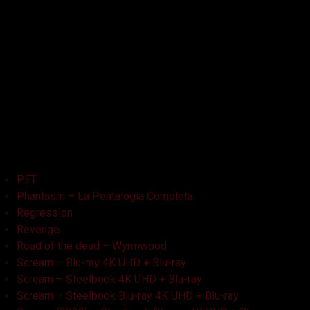
La Bambola Assassina
La Casa delle Bambole – Ghostland
La Casa Nera
Lake Bodom
Leatherface
Let Her Out
Midnight Factory
News
Non Aprite Quella Porta
Non Aprite Quella Porta – Parte 2
PET
Phantasm – La Pentalogia Completa
Regression
Revenge
Road of the dead – Wyrmwood
Scream – Blu-ray 4K UHD + Blu-ray
Scream – Steelbook 4K UHD + Blu-ray
Scream – Steelbook Blu-ray 4K UHD + Blu-ray