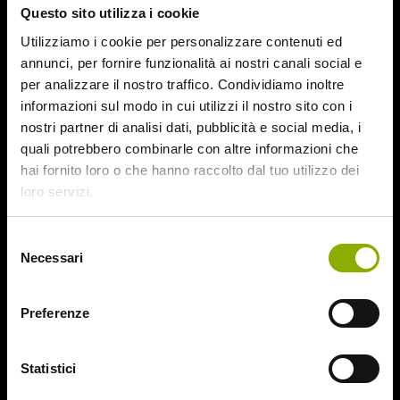
Questo sito utilizza i cookie
August 2015
July 2015
Utilizziamo i cookie per personalizzare contenuti ed
June 2015
annunci, per fornire funzionalità ai nostri canali social e
per analizzare il nostro traffico. Condividiamo inoltre
Categories
informazioni sul modo in cui utilizzi il nostro sito con i
nostri partner di analisi dati, pubblicità e social media, i
quali potrebbero combinarle con altre informazioni che
31
hai fornito loro o che hanno raccolto dal tuo utilizzo dei
78/52
loro servizi.
Amer / Lacrime di Sangue
Antisocial 1-2
Babadook
Selezione
Necessari
Bedevil – Non Installarla
del
Carrie – Lo Sguardo di Satana
consenso
Website © 2020 Midnight Factory.
Cofanetto Halloween
Preferenze
Contracted – Phase 1 + Phase 2
Dead Snow Collection
Deathgasm
Statistici
Deserto rosso sangue