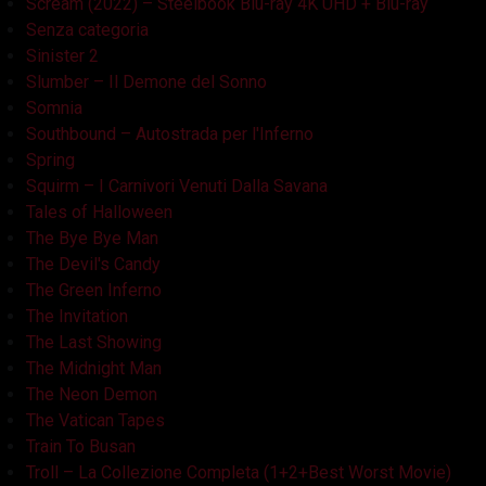
Scream (2022) – Steelbook Blu-ray 4K UHD + Blu-ray
Senza categoria
Sinister 2
Slumber – Il Demone del Sonno
Somnia
Southbound – Autostrada per l'Inferno
Spring
Squirm – I Carnivori Venuti Dalla Savana
Tales of Halloween
The Bye Bye Man
The Devil's Candy
The Green Inferno
The Invitation
The Last Showing
The Midnight Man
The Neon Demon
The Vatican Tapes
Train To Busan
Troll – La Collezione Completa (1+2+Best Worst Movie)