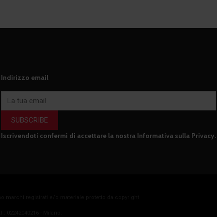
Indirizzo email
SUBSCRIBE
Iscrivendoti confermi di accettare la nostra
Informativa sulla Privacy
.
no marchi registrati e/o materiale protetto da copyright
.I.: 02242040216 - Milano.