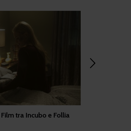
ilm tra Incubo e Follia
Gli orfani dei 
alla larga