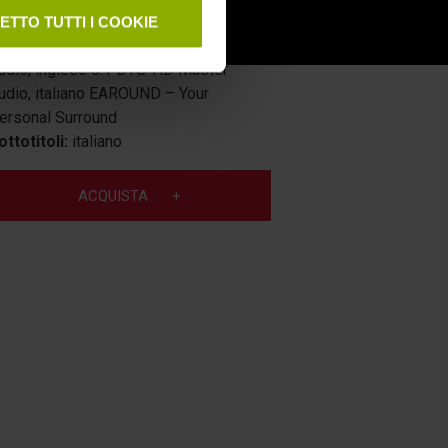
urata film
96’ [23.976fps]
ETTO TUTTI I COOKIE
udio:
italiano 5.1 DTS-HD Master
udio, inglese 5.1 DTS-HD Master
udio, italiano EAROUND – Your
ersonal Surround
ottotitoli:
italiano
ACQUISTA
+