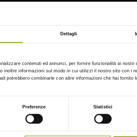
Dettagli
nalizzare contenuti ed annunci, per fornire funzionalità ai nostri 
 inoltre informazioni sul modo in cui utilizzi il nostro sito con i no
uali potrebbero combinarle con altre informazioni che hai fornito 
Preferenze
Statistici
LIMITED EDITION BLU-
RAY + BOOKLET
Aspect ratio
: 2.39:1
A