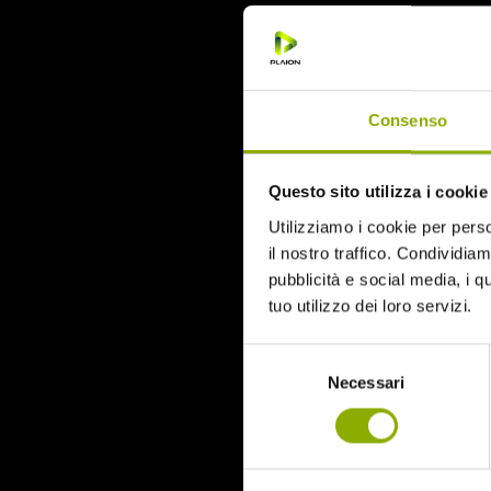
Consenso
Questo sito utilizza i cookie
Utilizziamo i cookie per perso
il nostro traffico. Condividiamo
pubblicità e social media, i q
tuo utilizzo dei loro servizi.
Selezione
Necessari
del
LIMITED EDITION DVD +
consenso
BOOKLET
Aspect ratio:
2.39:1