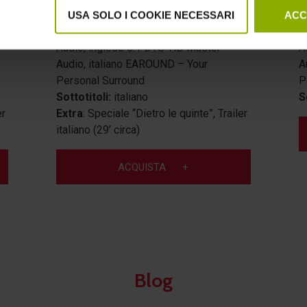
Durata film
96’ [23.976fps]
D
USA SOLO I COOKIE NECESSARI
ACC
Audio:
italiano 5.1 DTS-HD Master
A
o
Audio, inglese 5.1 DTS-HD Master
A
Audio, italiano EAROUND – Your
A
Personal Surround
P
Sottotitoli:
italiano
S
Extra
: Speciale “Dietro le quinte”, Trailer
er
italiano (29’ circa)
ACQUISTA
+
Blog