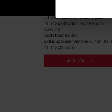
Durata film
92’
Audio:
italiano 5.1 Dolby digital, italian
5.1 DTS, inglese 5.1 Dolby digital,
italiano EAROUND – Your Personal
Surround
Sottotitoli
: italiano
Extra
: Speciale “Dietro le quinte”, Trail
italiano (29’ circa)
ACQUISTA
+