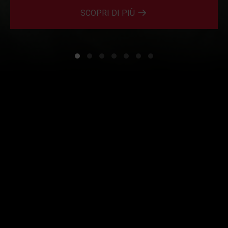
SCOPRI DI PIÙ
Dal 2015, il Male fatto bene
“L’Horror ha il potere di raccontare l’assurdità
in noi, le nostre peggiori paure, ma anche la
bellezza dell’essere umano”
SCOPRI IL PROGETTO